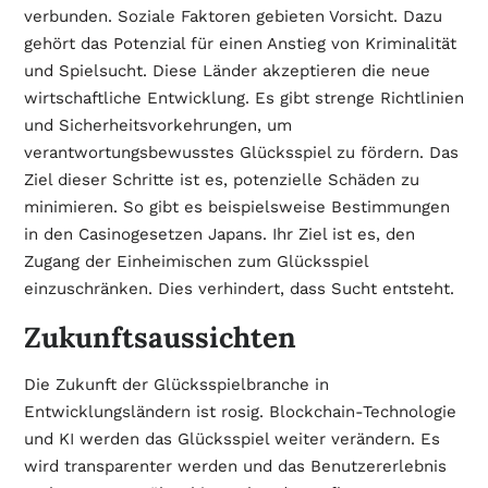
verbunden. Soziale Faktoren gebieten Vorsicht. Dazu
gehört das Potenzial für einen Anstieg von Kriminalität
und Spielsucht. Diese Länder akzeptieren die neue
wirtschaftliche Entwicklung. Es gibt strenge Richtlinien
und Sicherheitsvorkehrungen, um
verantwortungsbewusstes Glücksspiel zu fördern. Das
Ziel dieser Schritte ist es, potenzielle Schäden zu
minimieren. So gibt es beispielsweise Bestimmungen
in den Casinogesetzen Japans. Ihr Ziel ist es, den
Zugang der Einheimischen zum Glücksspiel
einzuschränken. Dies verhindert, dass Sucht entsteht.
Zukunftsaussichten
Die Zukunft der Glücksspielbranche in
Entwicklungsländern ist rosig. Blockchain-Technologie
und KI werden das Glücksspiel weiter verändern. Es
wird transparenter werden und das Benutzererlebnis