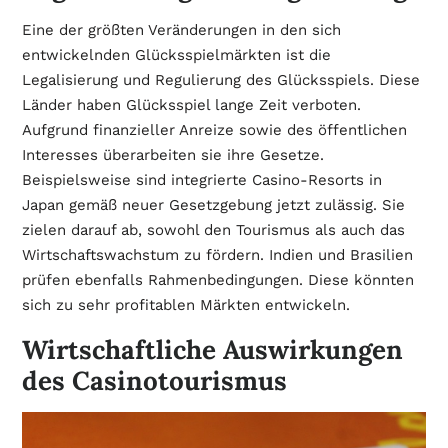
Eine der größten Veränderungen in den sich
entwickelnden Glücksspielmärkten ist die
Legalisierung und Regulierung des Glücksspiels. Diese
Länder haben Glücksspiel lange Zeit verboten.
Aufgrund finanzieller Anreize sowie des öffentlichen
Interesses überarbeiten sie ihre Gesetze.
Beispielsweise sind integrierte Casino-Resorts in
Japan gemäß neuer Gesetzgebung jetzt zulässig. Sie
zielen darauf ab, sowohl den Tourismus als auch das
Wirtschaftswachstum zu fördern. Indien und Brasilien
prüfen ebenfalls Rahmenbedingungen. Diese könnten
sich zu sehr profitablen Märkten entwickeln.
Wirtschaftliche Auswirkungen
des Casinotourismus