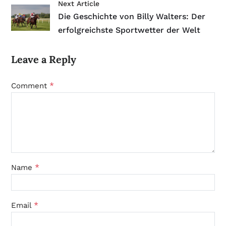
Next Article
Die Geschichte von Billy Walters: Der
erfolgreichste Sportwetter der Welt
Leave a Reply
*
Comment
*
Name
*
Email