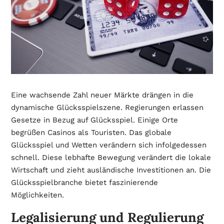
Eine wachsende Zahl neuer Märkte drängen in die
dynamische Glücksspielszene. Regierungen erlassen
Gesetze in Bezug auf Glücksspiel. Einige Orte
begrüßen Casinos als Touristen. Das globale
Glücksspiel und Wetten verändern sich infolgedessen
schnell. Diese lebhafte Bewegung verändert die lokale
Wirtschaft und zieht ausländische Investitionen an. Die
Glücksspielbranche bietet faszinierende
Möglichkeiten.
Legalisierung und Regulierung