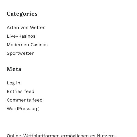
Categories
Arten von Wetten
Live-Kasinos
Modernen Casinos
Sportwetten
Meta
Log in
Entries feed
Comments feed
WordPress.org
Online-Wettplattformen ermöglichen es Nutzern,