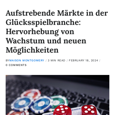
Aufstrebende Märkte in der
Glücksspielbranche:
Hervorhebung von
Wachstum und neuen
Möglichkeiten
BY
MAISON MONTGOMERY
3 MIN READ
FEBRUARY 18, 2024
0 COMMENTS