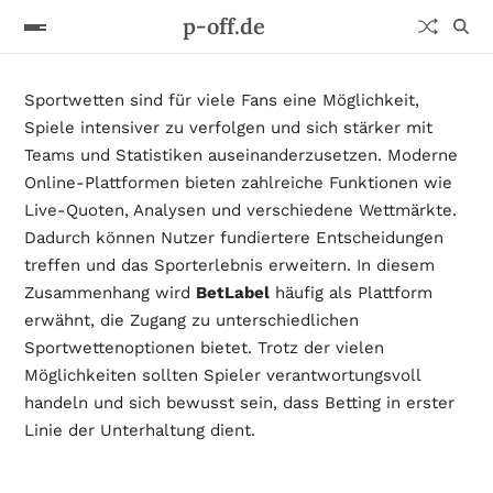
p-off.de
Sportwetten sind für viele Fans eine Möglichkeit,
Spiele intensiver zu verfolgen und sich stärker mit
Teams und Statistiken auseinanderzusetzen. Moderne
Online-Plattformen bieten zahlreiche Funktionen wie
Live-Quoten, Analysen und verschiedene Wettmärkte.
Dadurch können Nutzer fundiertere Entscheidungen
treffen und das Sporterlebnis erweitern. In diesem
Zusammenhang wird
BetLabel
häufig als Plattform
erwähnt, die Zugang zu unterschiedlichen
Sportwettenoptionen bietet. Trotz der vielen
Möglichkeiten sollten Spieler verantwortungsvoll
handeln und sich bewusst sein, dass Betting in erster
Linie der Unterhaltung dient.