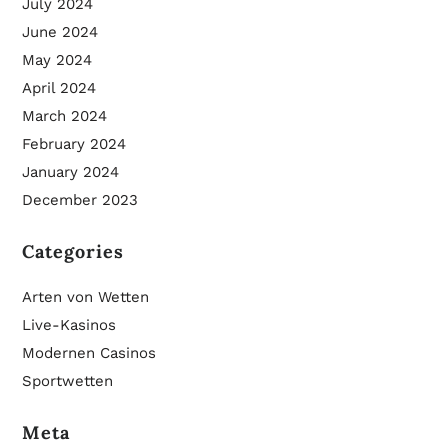
July 2024
June 2024
May 2024
April 2024
March 2024
February 2024
January 2024
December 2023
Categories
Arten von Wetten
Live-Kasinos
Modernen Casinos
Sportwetten
Meta