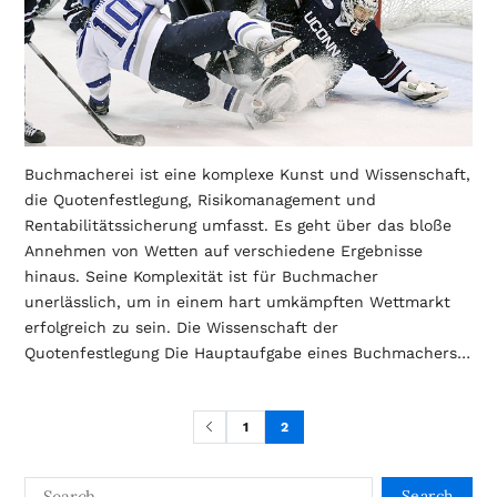
Buchmacherei ist eine komplexe Kunst und Wissenschaft,
die Quotenfestlegung, Risikomanagement und
Rentabilitätssicherung umfasst. Es geht über das bloße
Annehmen von Wetten auf verschiedene Ergebnisse
hinaus. Seine Komplexität ist für Buchmacher
unerlässlich, um in einem hart umkämpften Wettmarkt
erfolgreich zu sein. Die Wissenschaft der
Quotenfestlegung Die Hauptaufgabe eines Buchmachers…
1
2