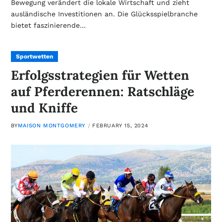
Bewegung verändert die lokale Wirtschaft und zieht
ausländische Investitionen an. Die Glücksspielbranche
bietet faszinierende…
Sportwetten
Erfolgsstrategien für Wetten
auf Pferderennen: Ratschläge
und Kniffe
BY
MAISON MONTGOMERY
FEBRUARY 15, 2024