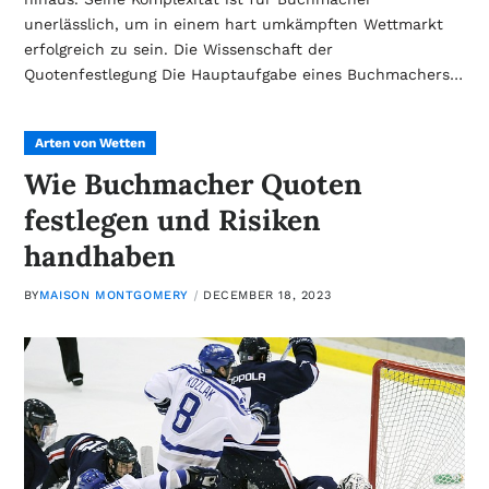
unerlässlich, um in einem hart umkämpften Wettmarkt
erfolgreich zu sein. Die Wissenschaft der
Quotenfestlegung Die Hauptaufgabe eines Buchmachers…
Arten von Wetten
Wie Buchmacher Quoten
festlegen und Risiken
handhaben
BY
MAISON MONTGOMERY
DECEMBER 18, 2023