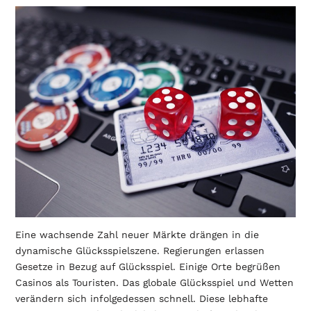
Eine wachsende Zahl neuer Märkte drängen in die
dynamische Glücksspielszene. Regierungen erlassen
Gesetze in Bezug auf Glücksspiel. Einige Orte begrüßen
Casinos als Touristen. Das globale Glücksspiel und Wetten
verändern sich infolgedessen schnell. Diese lebhafte